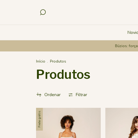
Novi
Búzios: força do mar em e
Início
.
Produtos
Produtos
Ordenar
Filtrar
Frete grátis