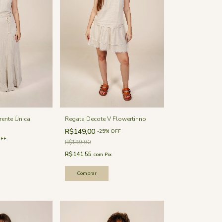
rente Única
Regata Decote V Flowertinno
R$149,00
-
25
%
OFF
FF
R$199,90
R$141,55
com
Pix
Comprar