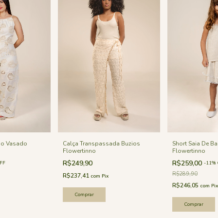
Calça Transpassada Buzios
do Vasado
Short Saia De Ba
Flowertinno
Flowertinno
R$249,90
R$259,00
FF
-
11
%
R$289,90
R$237,41
com
Pix
R$246,05
com
Pix
Comprar
Comprar