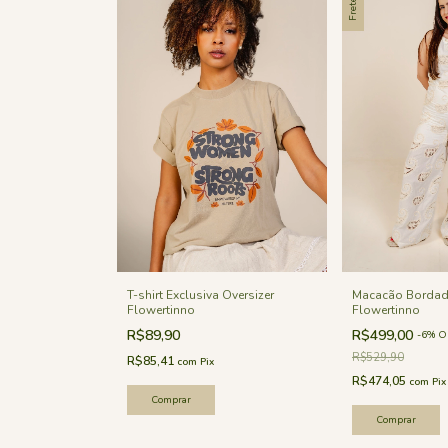
Macacão Borda
T-shirt Exclusiva Oversizer
Flowertinno
Flowertinno
R$499,00
R$89,90
-
6
%
O
R$529,90
R$85,41
com
Pix
R$474,05
com
Pix
Comprar
Comprar