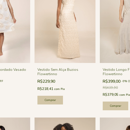
 Bordado Vasado
Vestido Sem Alça Buzios
Vestido Longo F
Flowertinno
Flowertinno
R$229,90
R$399,00
FF
-
9
%
O
R$439,90
R$218,41
com
Pix
R$379,05
com
Pix
Comprar
Comprar