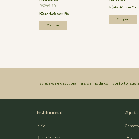
R$299,90
R$47,41
com
Pix
R$274,55
com
Pix
Comprar
Comprar
Inscreva-se e descubra mais da moda com conforto, suste
Institucional
Ajuda
Início
Contato
Quem Somos
FAQ