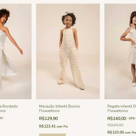
a Bordado
Macação Infantil Buzios
Regata infantil 
nno
Flowertinno
Flowertinno
R$129,90
R$140,00
FF
-
18
%
R$169,90
R$123,41
com
Pix
R$133,00
com
Pix