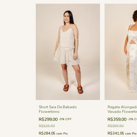
Regata Alongad
Short Saia De Babado
Vasado Flowerti
Flowertinno
R$359,00
R$299,00
-
3
%
O
-
9
%
OFF
R$369,90
R$329,90
R$341,05
R$284,05
com
Pix
com
Pix