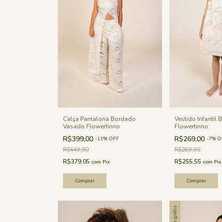
Vestido Infantil
Calça Pantalona Bordado
Flowertinno
Vasado Flowertinno
R$269,00
R$399,00
-
7
%
O
-
11
%
OFF
R$289,90
R$449,90
R$255,55
R$379,05
com
Pix
com
Pix
Comprar
Comprar
Frete grátis