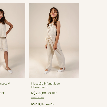
Decote V
Macacão Infantil Liso
Flowertinno
R$299,00
OFF
-
7
%
OFF
R$319,90
R$284,05
com
Pix