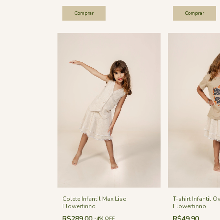
Comprar
Comprar
Colete Infantil Max Liso
T-shirt Infantil O
Flowertinno
Flowertinno
R$289,00
R$49,90
-
4
%
OFF