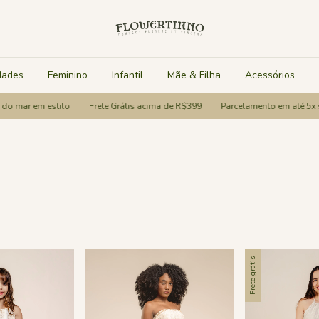
dades
Feminino
Infantil
Mãe & Filha
Acessórios
stilo
Frete Grátis acima de R$399
Parcelamento em até 5x sem juros
Frete grátis