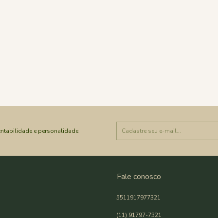
ntabilidade e personalidade
Fale conosco
5511917977321
(11) 91797-7321