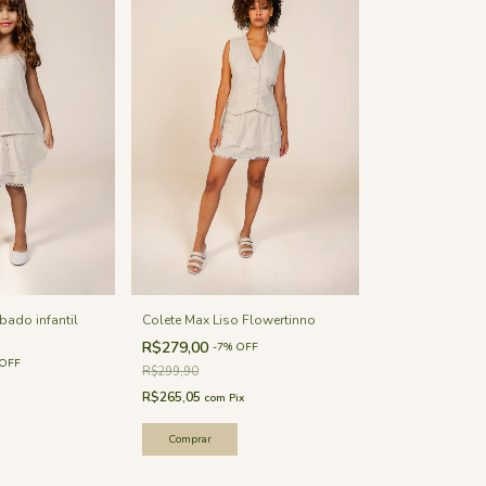
Colete Max Liso Flowertinno
bado infantil
R$279,00
-
7
%
OFF
OFF
R$299,90
R$265,05
com
Pix
Comprar