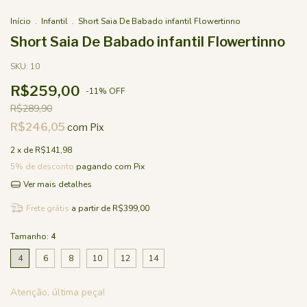
Início
.
Infantil
.
Short Saia De Babado infantil Flowertinno
Short Saia De Babado infantil Flowertinno
SKU:
10
R$259,00
-
11
%
OFF
R$289,90
R$246,05
com
Pix
2
x de
R$141,98
5% de desconto
pagando com Pix
Ver mais detalhes
Frete grátis
a partir de
R$399,00
Tamanho:
4
4
6
8
10
12
14
Atenção, última peça!