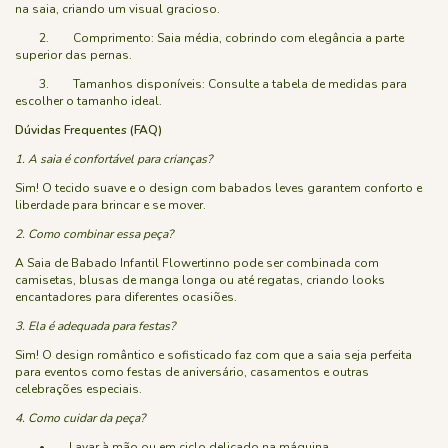
na saia, criando um visual gracioso.
2. Comprimento: Saia média, cobrindo com elegância a parte
superior das pernas.
3. Tamanhos disponíveis: Consulte a tabela de medidas para
escolher o tamanho ideal.
Dúvidas Frequentes (FAQ)
1. A saia é confortável para crianças?
Sim! O tecido suave e o design com babados leves garantem conforto e
liberdade para brincar e se mover.
2. Como combinar essa peça?
A Saia de Babado Infantil Flowertinno pode ser combinada com
camisetas, blusas de manga longa ou até regatas, criando looks
encantadores para diferentes ocasiões.
3. Ela é adequada para festas?
Sim! O design romântico e sofisticado faz com que a saia seja perfeita
para eventos como festas de aniversário, casamentos e outras
celebrações especiais.
4. Como cuidar da peça?
• Lavar à mão ou em ciclo delicado na máquina.