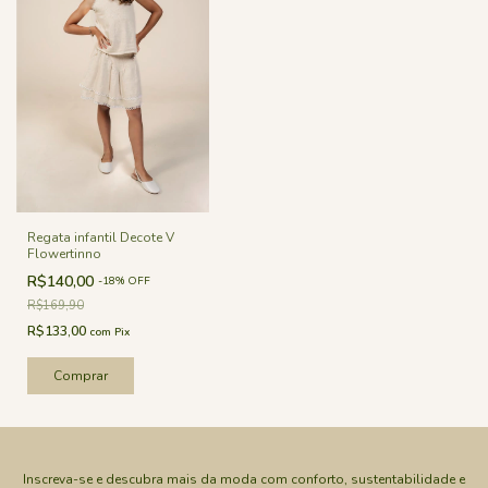
Regata infantil Decote V
Flowertinno
R$140,00
-
18
%
OFF
R$169,90
R$133,00
com
Pix
Comprar
Inscreva-se e descubra mais da moda com conforto, sustentabilidade e